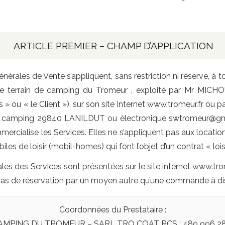
ARTICLE PREMIER – CHAMP D’APPLICATION
érales de Vente s’appliquent, sans restriction ni réserve, à
e terrain de camping du Tromeur , exploité par Mr MICHOU
s » ou « le Client »), sur son site Internet www.tromeur.fr ou
 du camping 29840 LANILDUT ou électronique swtromeur@gma
mmercialise les Services. Elles ne s’appliquent pas aux loca
iles de loisir (mobil-homes) qui font l’objet d’un contrat « loisi
ales des Services sont présentées sur le site internet www.trom
 cas de réservation par un moyen autre qu’une commande à di
Coordonnées du Prestataire :
AMPING DU TROMEUR – SARL TRO COAT RCS : 489 996 28