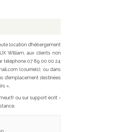
 toute location d’hébergement
X William, aux clients non
 par téléphone 07 89 00 00 24
il.com (courriels), ou dans
tions d’emplacement destinées
rs ».
eur.fr ou sur support écrit -
stance.
0,