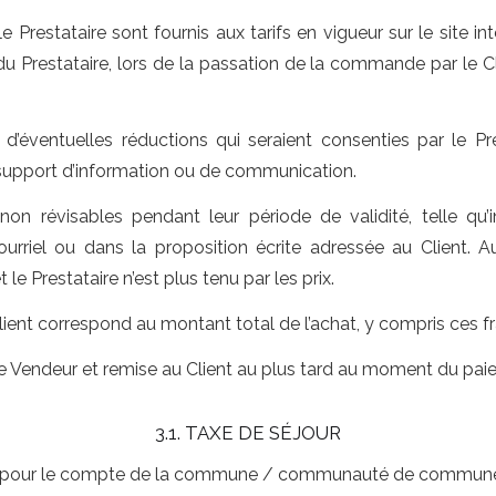
 Prestataire sont fournis aux tarifs en vigueur sur le site in
du Prestataire, lors de la passation de la commande par le Cl
d’éventuelles réductions qui seraient consenties par le Pres
 support d’information ou de communication.
on révisables pendant leur période de validité, telle qu’i
ourriel ou dans la proposition écrite adressée au Client. 
t le Prestataire n’est plus tenu par les prix.
nt correspond au montant total de l’achat, y compris ces fra
 le Vendeur et remise au Client au plus tard au moment du pai
3.1. TAXE DE SÉJOUR
ée pour le compte de la commune / communauté de communes,