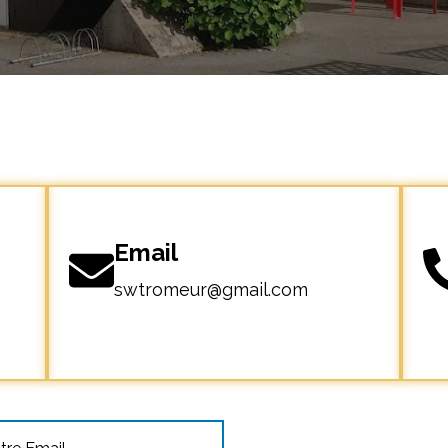
Email
swtromeur@gmail.com